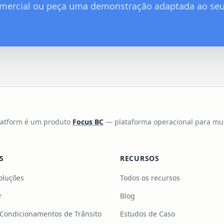
mercial ou peça uma demonstração adaptada ao seu
Platform é um produto
Focus BC
— plataforma operacional para mun
S
RECURSOS
oluções
Todos os recursos
r
Blog
 Condicionamentos de Trânsito
Estudos de Caso