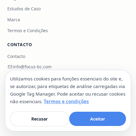
Estudos de Caso
Marca
Termos e Condições
CONTACTO
Contacto
info@focus-bc.com
+351 217 101 118
Utilizamos cookies para funções essenciais do site e,
se autorizar, para etiquetas de análise carregadas via
Estr. Paço do Lumiar 44, R/C Dto, 1600-546 Lisboa,
Google Tag Manager. Pode aceitar ou recusar cookies
Portugal
não essenciais.
Termos e condições
LinkedIn
@cityasaplatform
Recusar
Aceitar